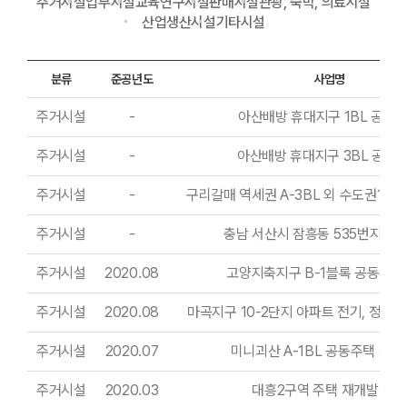
주거시설
업무시설
교육연구시설
판매시설
관광, 숙박, 의료시설
산업생산시설
기타시설
분류
준공년도
사업명
주거시설
-
아산배방 휴대지구 1BL 공동
주거시설
-
아산배방 휴대지구 3BL 공동
주거시설
-
구리갈매 역세권 A-3BL 외 수도권12 
주거시설
-
충남 서산시 잠흥동 535번지 공
주거시설
2020.08
고양지축지구 B-1블록 공동주택
주거시설
2020.08
마곡지구 10-2단지 아파트 전기, 정보
주거시설
2020.07
미니괴산 A-1BL 공동주택 설
주거시설
2020.03
대흥2구역 주택 재개발 사업